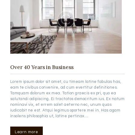
Over 40 Years in Business
Lorem ipsum dolor sit amet, cu timeam latine fabulas has,
eam te civibus convenire, ad cum evertitur definitiones.
Tamquam dolorum ex mea. Tation graecis ex pri, quo ea
salutandi adipiscing. Ei tractatos democritum ius. Ex natum
nominavi vix, et errem solet aeterno nec, unum quas
iudicabit ne est. Atqui legimus oportere mei in. Has agam
insolens philosophia ut, latine pertinax…
Learn more