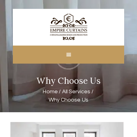
HOME
ABOUT US
CUSTOM MADE
Why Choose Us
CURTAINS
BLINDS IN DUBAI
Home
All Services
SHOP
Why Choose Us
BLOGS
CONTACT US
FREE
MEASUREMENT