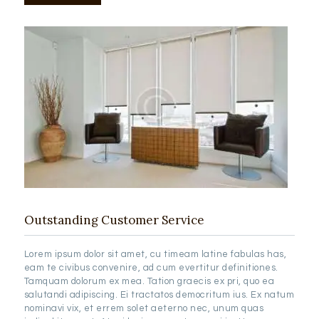
Outstanding Customer Service
Lorem ipsum dolor sit amet, cu timeam latine fabulas has,
eam te civibus convenire, ad cum evertitur definitiones.
Tamquam dolorum ex mea. Tation graecis ex pri, quo ea
salutandi adipiscing. Ei tractatos democritum ius. Ex natum
nominavi vix, et errem solet aeterno nec, unum quas