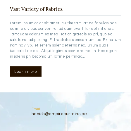
Vast Variety of Fabrics
Lorem ipsum dolor sit amet, cu timeam latine fabulas has,
eam te civibus convenire, ad cum evertitur definitiones.
Tamquam dolorum ex mea. Tation graecis ex pri, quo ea
salutandi adipiscing. Ei tractatos democritum ius. Ex natum
nominavi vix, et errem solet aeterno nec, unum quas
iudicabit ne est. Atqui legimus oportere mei in. Has agam
insolens philosophia ut, latine pertinax…
Learn more
Email
hanish@empirecurtains.ae